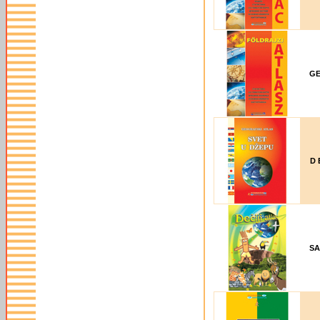
GE
D 
SA