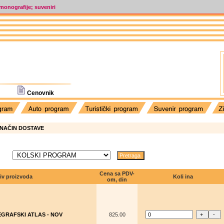
 monografije; suveniri
Cenovnik
NAČIN DOSTAVE
Cena sa PDV-
iv proizvoda
Koli ina
om, din
GRAFSKI ATLAS - NOV
825.00