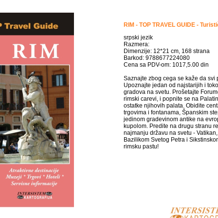
RIM - TOP TRAVEL GUIDE - Turist
srpski jezik
Razmera:
Dimenzije: 12*21 cm, 168 strana
Barkod: 9788677224080
Cena sa PDV-om: 1017,5.00 din
Saznajte zbog cega se kaže da svi 
Upoznajte jedan od najstarijih i to
gradova na svetu. Prošetajte Forum
rimski carevi, i popnite se na Palat
ostatke njihovih palata. Obidite cen
trgovima i fontanama, Španskim st
jedinom gradevinom antike na evrop
kupolom. Predite na drugu stranu rek
najmanju državu na svetu - Vatikan
Bazilikom Svetog Petra i Sikstinsko
rimsku pastu!