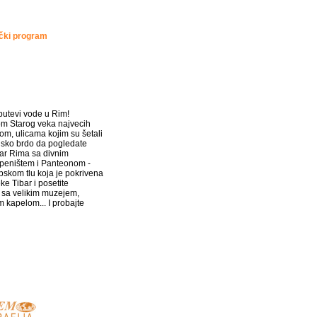
ički program
putevi vode u Rim!
kom Starog veka najvecih
om, ulicama kojim su šetali
insko brdo da pogledate
tar Rima sa divnim
epeništem i Panteonom -
skom tlu koja je pokrivena
e Tibar i posetite
, sa velikim muzejem,
m kapelom... I probajte